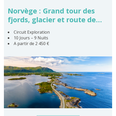
Norvège : Grand tour des
fjords, glacier et route de
l’Atlantique
Circuit Exploration
10 Jours – 9 Nuits
A partir de 2 450 €