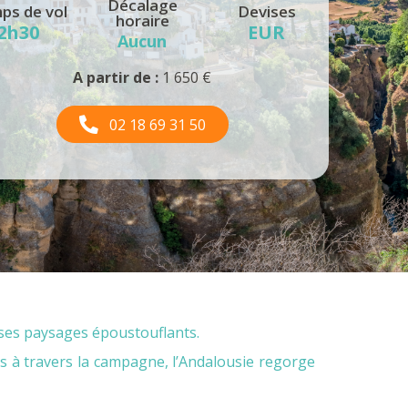
Décalage
ps de vol
Devises
horaire
2h30
EUR
Aucun
A partir de :
1 650 €
02 18 69 31 50
 ses paysages époustouflants.
s à travers la campagne, l’Andalousie regorge