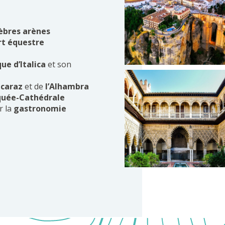
èbres
arènes
rt équestre
ue d’Italica
et son
lcaraz
et de
l’Alhambra
uée-Cathédrale
r la
gastronomie