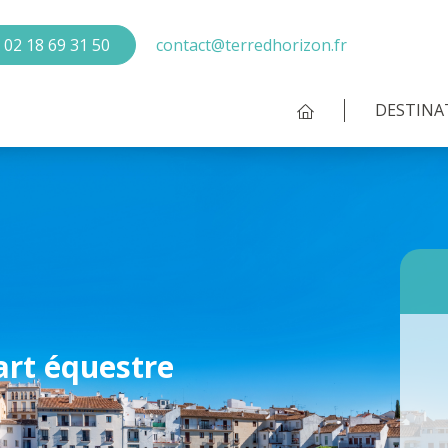
02 18 69 31 50
contact@terredhorizon.fr
DESTINA
art équestre