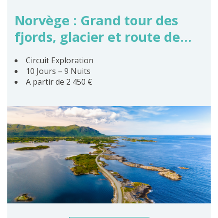
Norvège : Grand tour des
fjords, glacier et route de
l’Atlantique
Circuit Exploration
10 Jours – 9 Nuits
A partir de 2 450 €