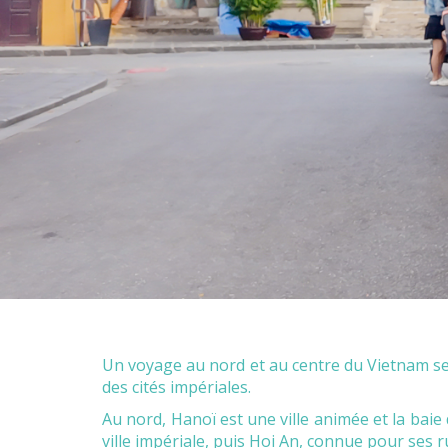
Un voyage au nord et au centre du Vietnam se
des cités impériales.
Au nord, Hanoï est une ville animée et la baie
ville impériale, puis Hoi An, connue pour ses r