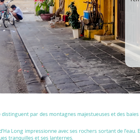
 distinguent par des montagnes majestueuses et des baies é
 d’Ha Long impressionne avec ses rochers sortant de l’eau. En
ues tranquilles et ses lanternes.