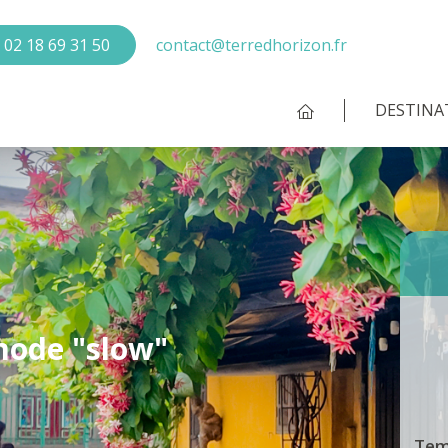
02 18 69 31 50
contact@terredhorizon.fr
DESTINA
mode "slow"
Tem