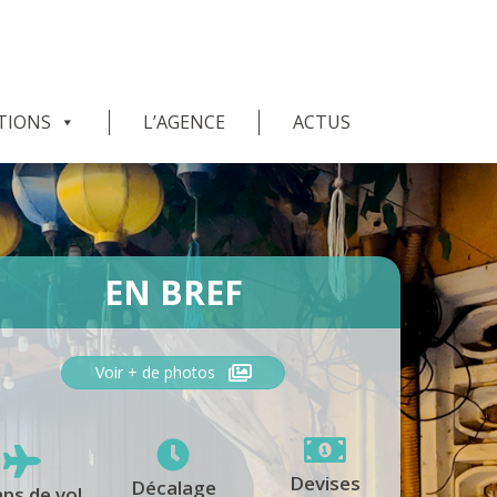
TIONS
L’AGENCE
ACTUS
EN BREF
Voir + de photos
Devises
Décalage
ps de vol