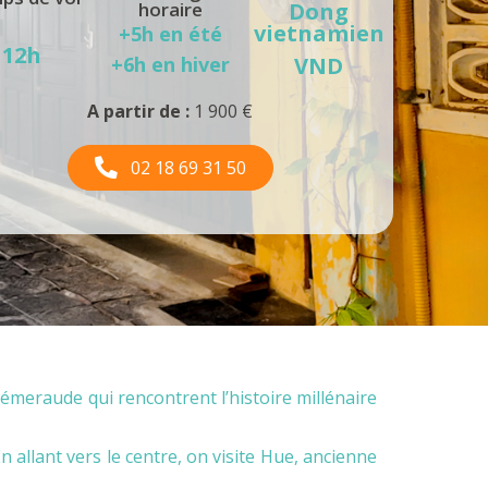
horaire
Dong
vietnamien
+5h en été
12h
+6h en hiver
VND
A partir de :
1 900 €
02 18 69 31 50
meraude qui rencontrent l’histoire millénaire
 allant vers le centre, on visite Hue, ancienne