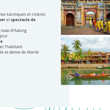
hes karstiques et rizières
ner
et
spectacle de
a baie d’Halong
 jour
te
ez l’habitant
e et demie de liberté