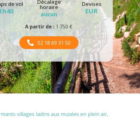
Décalage
ps de vol
Devises
horaire
1h40
EUR
aucun
A partir de :
1 750 €
02 18 69 31 50
rmants villages ladins aux musées en plein air,