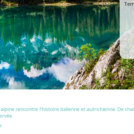
Tem
lpine rencontre l’histoire italienne et autrichienne. De cha
ervée.
e.