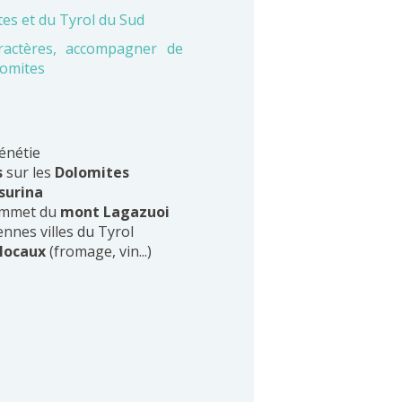
tes et du Tyrol du Sud
aractères, accompagner de
lomites
Vénétie
s
sur les
Dolomites
surina
mmet du
mont Lagazuoi
ennes villes du Tyrol
 locaux
(fromage, vin...)