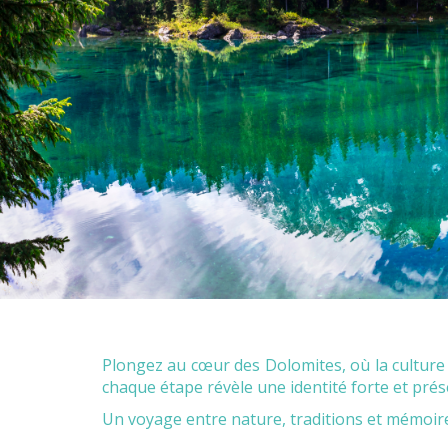
Plongez au cœur des Dolomites, où la culture a
chaque étape révèle une identité forte et prés
Un voyage entre nature, traditions et mémoir