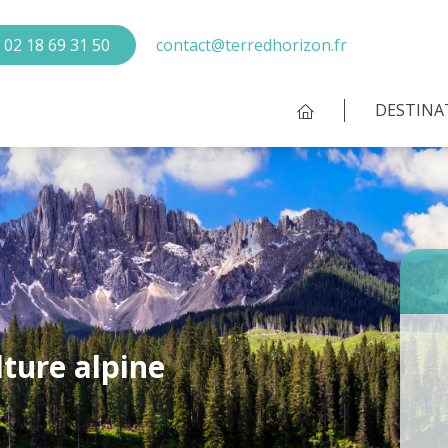
02 18 69 31 50
contact@terredhorizon.fr
DESTINA
lture alpine